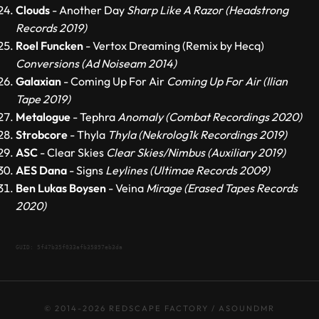
Clouds
- Another Day
Sharp Like A Razor (Headstrong
Records 2019)
Roel Funcken
- Vertox Dreaming (Remix by Hecq)
Conversions (Ad Noiseam 2014)
Galaxian
- Coming Up For Air
Coming Up For Air (Ilian
Tape 2019)
Metalogue
- Tephra
Anomaly (Combat Recordings 2020)
Strobcore
- Thyla
Thyla (Nekrolog1k Recordings 2019)
ASC
- Clear Skies
Clear Skies/Nimbus (Auxiliary 2019)
AES Dana
- Signs
Leylines (Ultimae Records 2009)
Ben Lukas Boysen
- Veina
Mirage (Erased Tapes Records
2020)
GUID: 5f47b35f033afb35897eb3da
© 2014-2026 REDSCAPE FACTORY / ASOUNDMR