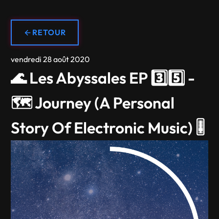
RETOUR
vendredi 28 août 2020
🌊 Les Abyssales EP 3️⃣5️⃣ -
🗺️ Journey (A Personal
Story Of Electronic Music) 🎚️