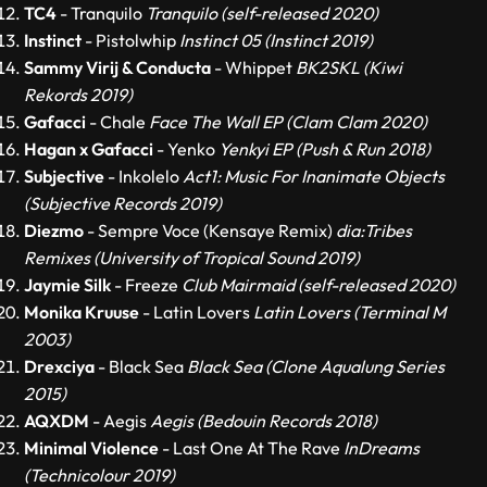
TC4
- Tranquilo
Tranquilo (self-released 2020)
Instinct
- Pistolwhip
Instinct 05 (Instinct 2019)
Sammy Virij & Conducta
- Whippet
BK2SKL (Kiwi
Rekords 2019)
Gafacci
- Chale
Face The Wall EP (Clam Clam 2020)
Hagan x Gafacci
- Yenko
Yenkyi EP (Push & Run 2018)
Subjective
- Inkolelo
Act1: Music For Inanimate Objects
(Subjective Records 2019)
Diezmo
- Sempre Voce (Kensaye Remix)
dia:Tribes
Remixes (University of Tropical Sound 2019)
Jaymie Silk
- Freeze
Club Mairmaid (self-released 2020)
Monika Kruuse
- Latin Lovers
Latin Lovers (Terminal M
2003)
Drexciya
- Black Sea
Black Sea (Clone Aqualung Series
2015)
AQXDM
- Aegis
Aegis (Bedouin Records 2018)
Minimal Violence
- Last One At The Rave
InDreams
(Technicolour 2019)