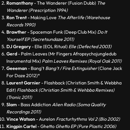
Romanthony
- The Wanderer (Fusion Dubb)
The
Wanderer (Prescription 1994)
Ron Trent
- Making Love
The Afterlife (Warehouse
Records 1990)
Brawther
- Spaceman Funk (Deep Club Mix)
Do It
Yourself EP (Secretsundaze 2011)
DJ Gregory
- Elle (EOL Ritual)
Elle (Defected 2003)
Gerd
- Palm Leaves (Mr Fingers Afropsychojungledub
Insrumental Mix)
Palm Leaves Remixes (Royal Oak 2011)
Geeeman
- Bang't
Bang't / Fire Extinguisher
(Clone Jack
For Daze 2012)*
Laurent Garnier
- Flashback (Christian Smith & Webbha
Edit)
Flashback (Christian Smith & Wehbba Remixes)
(Tronic 2011)
Slam
- Bass Addiction
Alien Radio (Soma Quality
Recordings 2011)
Vince Watson
- Aurelon
Fracturhythms Vol 2 (Bio 2002)
Kingpin Cartel
- Ghetto
Ghetto EP (Pure Plastic 2006)