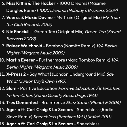
Miss Kittin & The Hacker
- 1000 Dreams (Maxime
Dangles Remix)
1000 Dreams (Nobody's Bizzness 2009)
Veerus & Maxie Devine
- My Train (Original Mix)
My Train
(Le Club Records 2015)
Nic Fanciulli
- Green Tea (Original Mix)
Green Tea (Saved
Records 2009)
Rainer Weichhold
- Bamboo (Namito Remix)
V/A Berlin
Nights (Wagram Music 2009)
Martin Eyerer
- Furthermore (Marc Romboy Remix)
V/A
Berlin Nights (Wagram Music 2009)
X-Press 2
- Say What ! (London Underground Mix)
Say
What (Junior Boy's Own 1993)
Slam
- Positive Education
Positive Education / Intensities
In-Ten-Cities (Soma Quality Recordings 1993)
Tres Demented
- Brainfreeze
Shez Satan (Planet E 2006)
Agoria ft. Carl Craig & La Scalars
- Speechless (Radio
Slave Remix)
Speechless (Remixes Vol 1) (Infiné 2011)
Agoria ft. Carl Craig & La Scalars
- Speechless