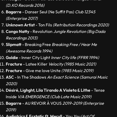
(D.KO Records 2016)
Bagarre
- Danser Seul (Ne Suffit Pas)
Club 12345
(Enterprise 2017)
Unknown Artist
- Ton Fils
(Retribution Recordings 2020)
Congo Natty
- Revolution
Jungle Revolution (Big Dada
Recordings 2013)
Slipmatt
- Breaking Free
Breaking Free / Hear Me
(Awesome Records 1994)
Goldie
- Inner City Light
Inner City life (FFRR 1994)
Fracture
- Latee Killer
Velocity (1985 Music 2021)
Fracture
- Give me love Unite
(1985 Music 2019)
ASC
- In The Shadows
An Exact Science (Samurai Music
2020)
Désiré, Lighght, Lila Tirando A Violeta & Lithe
- Tense
Inside
V/A EMERGENCE (Club Late Music 2019)
Bagarre
- AU REVOIR À VOUS
2019-2019 (Enterprise
2019)
Audiotricz & Ecstatic ft. Meryll
- You
You (Art Of