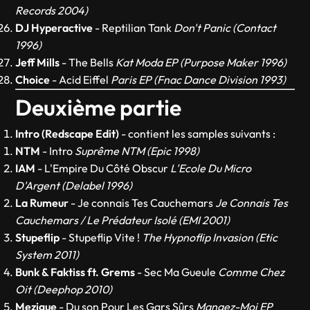
Records 2004)
DJ Hyperactive
- Reptilian Tank
Don't Panic (Contact
1996)
Jeff Mills
- The Bells
Kat Moda EP (Purpose Maker 1996)
Choice
- Acid Eiffel
Paris EP (Fnac Dance Division 1993)
Deuxième partie
Intro (Redscape Edit)
- contient les samples suivants :
NTM
- Intro
Suprême NTM (Epic 1998)
IAM
- L'Empire Du Côté Obscur
L'Ecole Du Micro
D'Argent (Delabel 1996)
La Rumeur
- Je connais Tes Cauchemars
Je Connais Tes
Cauchemars / Le Prédateur Isolé (EMI 2001)
Stupeflip
- Stupeflip Vite !
The Hypnoflip Invasion (Etic
System 2011)
Bunk & Faktiss ft. Grems
- Sec Ma Gueule
Comme Chez
Oit (Deephop 2010)
Mezigue
- Du son Pour Les Gars Sûrs
Mangez-Moi EP