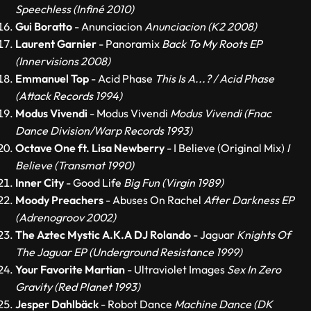
Speechless (Infiné 2010)
Gui Boratto
- Anunciacion
Anunciacion (K2 2008)
Laurent Garnier
- Panoramix
Back To My Roots EP
(Innervisions 2008)
Emmanuel Top
- Acid Phase
This Is A...? / Acid Phase
(Attack Records 1994)
Modus Vivendi
- Modus Vivendi
Modus Vivendi (Fnac
Dance Division/Warp Records 1993)
Octave One ft. Lisa Newberry
- I Believe (Original Mix)
I
Believe (Transmat 1990)
Inner City
- Good Life
Big Fun (Virgin 1989)
Moody Preachers
- Abuses On Rachel
After Darkness EP
(Adrenogroov 2002)
The Aztec Mystic A.K.A DJ Rolando
- Jaguar
Knights Of
The Jaguar EP (Underground Resistance 1999)
Your Favorite Martian
- Ultraviolet Images
Sex In Zero
Gravity (Red Planet 1993)
Jesper Dahlbäck
- Robot Dance
Machine Dance (DK