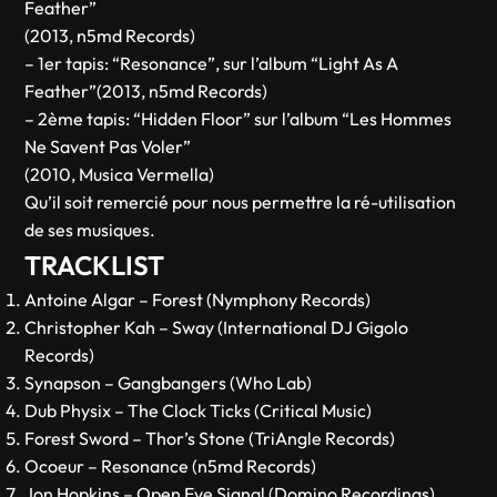
Feather”
(2013, n5md Records)
– 1er tapis: “Resonance”, sur l’album “Light As A
Feather”(2013, n5md Records)
– 2ème tapis: “Hidden Floor” sur l’album “Les Hommes
Ne Savent Pas Voler”
(2010, Musica Vermella)
Qu’il soit remercié pour nous permettre la ré-utilisation
de ses musiques.
TRACKLIST
Antoine Algar – Forest (Nymphony Records)
Christopher Kah – Sway (International DJ Gigolo
Records)
Synapson – Gangbangers (Who Lab)
Dub Physix – The Clock Ticks (Critical Music)
Forest Sword – Thor’s Stone (TriAngle Records)
Ocoeur – Resonance (n5md Records)
Jon Hopkins – Open Eye Signal (Domino Recordings)