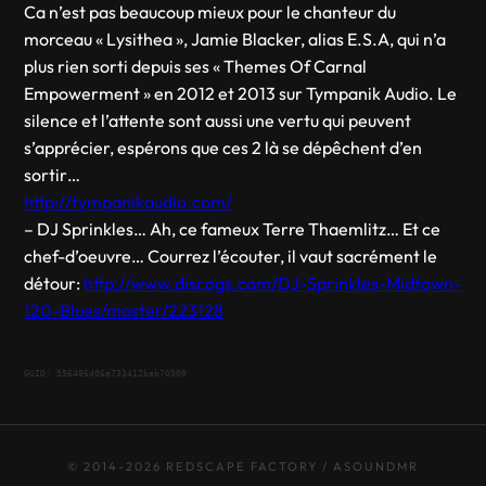
Ca n’est pas beaucoup mieux pour le chanteur du
morceau « Lysithea », Jamie Blacker, alias E.S.A, qui n’a
plus rien sorti depuis ses « Themes Of Carnal
Empowerment » en 2012 et 2013 sur Tympanik Audio. Le
silence et l’attente sont aussi une vertu qui peuvent
s’apprécier, espérons que ces 2 là se dépêchent d’en
sortir…
http://tympanikaudio.com/
– DJ Sprinkles… Ah, ce fameux Terre Thaemlitz… Et ce
chef-d’oeuvre… Courrez l’écouter, il vaut sacrément le
détour:
http://www.discogs.com/DJ-Sprinkles-Midtown-
120-Blues/master/223128
GUID: 556486d06e733412beb70500
© 2014-2026 REDSCAPE FACTORY / ASOUNDMR