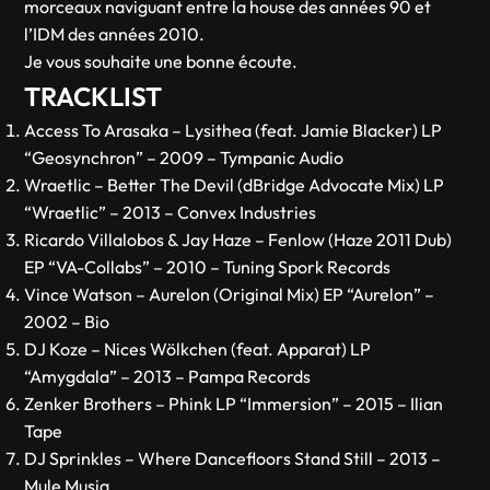
morceaux naviguant entre la house des années 90 et
l’IDM des années 2010.
Je vous souhaite une bonne écoute.
TRACKLIST
Access To Arasaka – Lysithea (feat. Jamie Blacker) LP
“Geosynchron” – 2009 – Tympanic Audio
Wraetlic – Better The Devil (dBridge Advocate Mix) LP
“Wraetlic” – 2013 – Convex Industries
Ricardo Villalobos & Jay Haze – Fenlow (Haze 2011 Dub)
EP “VA-Collabs” – 2010 – Tuning Spork Records
Vince Watson – Aurelon (Original Mix) EP “Aurelon” –
2002 – Bio
DJ Koze – Nices Wölkchen (feat. Apparat) LP
“Amygdala” – 2013 – Pampa Records
Zenker Brothers – Phink LP “Immersion” – 2015 – Ilian
Tape
DJ Sprinkles – Where Dancefloors Stand Still – 2013 –
Mule Musiq