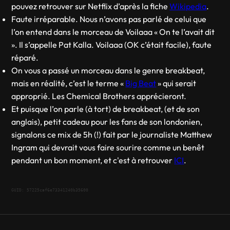
pouvez retrouver sur Netflix d’après la fiche
Wikipedia
.
Faute irréparable. Nous n’avons pas parlé de celui que
l’on entend dans le morceau de Voilaaa « On te l’avait dit
». Il s’appelle Pat Kalla. Voilaaa (OK c’était facile), faute
réparé.
On vous a passé un morceau dans le genre breakbeat,
mais en réalité, c’est le terme «
Big Beat
» qui serait
approprié. Les Chemical Brothers apprécieront.
Et puisque l’on parle (à tort) de breakbeat, (et de son
anglais), petit cadeau pour les fans de son londonien,
signalons ce mix de 5h (!) fait par le journaliste Matthew
Ingram qui devrait vous faire sourire comme un benêt
pendant un bon moment, et c'est à retrouver
ICI
.
GUID: 57225caf6e73341240b35600