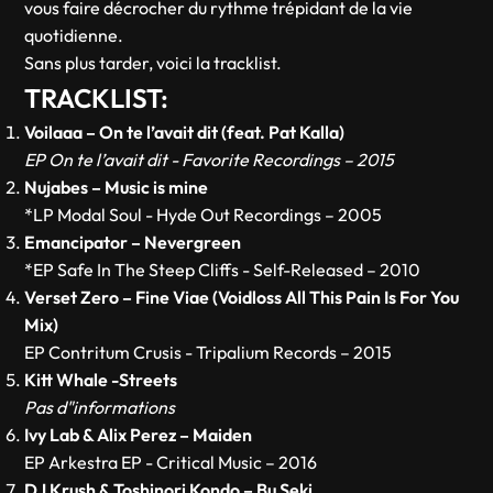
vous faire décrocher du rythme trépidant de la vie
quotidienne.
Sans plus tarder, voici la tracklist.
TRACKLIST:
Voilaaa – On te l’avait dit (feat. Pat Kalla)
EP On te l’avait dit - Favorite Recordings – 2015
Nujabes – Music is mine
*LP Modal Soul - Hyde Out Recordings – 2005
Emancipator – Nevergreen
*EP Safe In The Steep Cliffs - Self-Released – 2010
Verset Zero – Fine Viae (Voidloss All This Pain Is For You
Mix)
EP Contritum Crusis - Tripalium Records – 2015
Kitt Whale -Streets
Pas d"informations
Ivy Lab & Alix Perez – Maiden
EP Arkestra EP - Critical Music – 2016
DJ Krush & Toshinori Kondo – Bu Seki