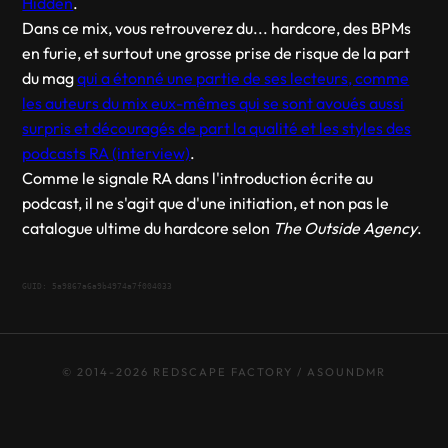
Hidden
.
Dans ce mix, vous retrouverez du... hardcore, des BPMs
en furie, et surtout une grosse prise de risque de la part
du mag
qui a étonné une partie de ses lecteurs, comme
les auteurs du mix eux-mêmes qui se sont avoués aussi
surpris et découragés de part la qualité et les styles des
podcasts RA (interview)
.
Comme le signale RA dans l'introduction écrite au
podcast, il ne s'agit que d'une initiation, et non pas le
catalogue ultime du hardcore selon
The Outside Agency
.
GUID: 5a9867a6a9b4974a7f004033
© 2014-2026 REDSCAPE FACTORY / ASOUNDMR