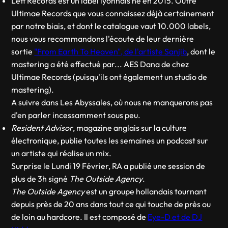
Lett Records est un label lyonnais né en 2015. Outre
Ultimae Records que vous connaissez déjà certainement
par notre biais, et dont le catalogue vaut 10.000 labels,
nous vous recommandons l'écoute de leur dernière
sortie
"From Earth To Heaven", de l'artiste Sanjib
, dont le
mastering a été effectué par... AES Dana de chez
Ultimae Records (puisqu'ils ont également un studio de
mastering).
A suivre dans Les Abyssales, où nous ne manquerons pas
d'en parler incessamment sous peu.
Resident Advisor
, magazine anglais sur la culture
électronique, publie toutes les semaines un podcast sur
un artiste qui réalise un mix.
Surprise le Lundi 19 Février, RA a publié une session de
plus de 3h signé
The Outside Agency
.
The Outside Agency
est un groupe hollandais tournant
depuis près de 20 ans dans tout ce qui touche de près ou
de loin au hardcore. Il est composé de
Eye-D et de DJ