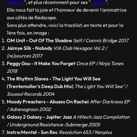
podcast
", et plus récemment pour ses "
Lapsus
".
Elle nous fait la joie et l'honneur de devenir l'animatrice
aux côtés de Redscape.
Sans plus attendre, voici la tracklist, en texte et pour la
1ère fois, en image :
OM Unit - Out Of The Shadow
Self / Cosmic Bridge 2017
Jaimye Silk - Nobody
V/A Club Hexagon Vol.2 /
[re]sources 2017
Peggy Gou - It Make You Forget
Once EP / Ninja Tunes
2018
The Rhythm Slaves - The Light You Will See
(Trentemoller's Deep Dub Mix)
The Light You Will See" /
Soussol Records 2004
Moody Preachers - Abuses On Rachel
After Darkness EP
/ Adrenogroov 2002
Galaxy 2 Galaxy - Jupiter Jazz
A Hitech Jazz Compilation
/ Underground Resistance-Submerge 2005
Instra:Mental - Sun Rec
Resolution 653 / Nonplus