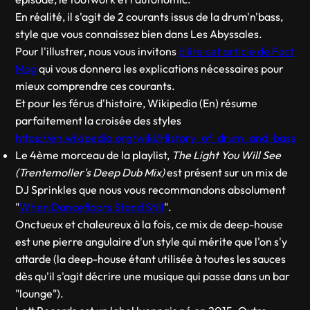
En réalité, il s'agit de 2 courants issus de la drum'n'bass,
style que vous connaissez bien dans Les Abyssales.
Pour l'illustrer, nous vous invitons
à lire cet article de Fact
Mag
qui vous donnera les explications nécessaires pour
mieux comprendre ces courants.
Et pour les férus d'histoire, Wikipedia (En) résume
parfaitement la croisée des styles
https://en.wikipedia.org/wiki/History_of_drum_and_bass
Le 4ème morceau de la playlist,
The Light You Will See
(Trentemoller's Deep Dub Mix)
est présent sur un mix de
DJ Sprinkles que nous vous recommandons absolument
"
When Dancefloors Stand Still
".
Onctueux et chaleureux à la fois, ce mix de deep-house
est une pierre angulaire d'un style qui mérite que l'on s'y
attarde (la deep-house étant utilisée à toutes les sauces
dès qu'il s'agit décrire une musique qui passe dans un bar
"lounge").