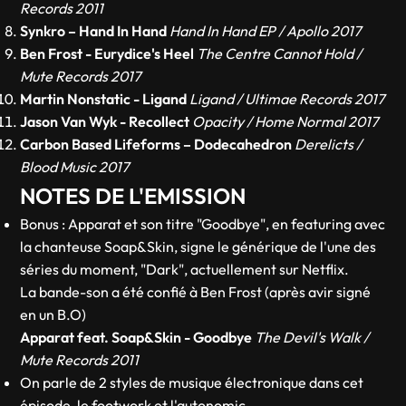
Records 2011
Synkro – Hand In Hand
Hand In Hand EP / Apollo 2017
Ben Frost - Eurydice's Heel
The Centre Cannot Hold /
Mute Records 2017
Martin Nonstatic - Ligand
Ligand / Ultimae Records 2017
Jason Van Wyk - Recollect
Opacity / Home Normal 2017
Carbon Based Lifeforms – Dodecahedron
Derelicts /
Blood Music 2017
NOTES DE L'EMISSION
Bonus : Apparat et son titre "Goodbye", en featuring avec
la chanteuse Soap&Skin, signe le générique de l'une des
séries du moment, "Dark", actuellement sur Netflix.
La bande-son a été confié à Ben Frost (après avir signé
en un B.O)
Apparat feat. Soap&Skin - Goodbye
The Devil's Walk /
Mute Records 2011
On parle de 2 styles de musique électronique dans cet
épisode, le footwork et l'autonomic.