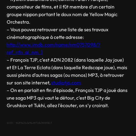
compositeur de films, et il fût membre d’un certain
groupe nippon portant le doux nom de Yellow Magic
Orchestra.
– Vous pouvez retrouver une liste de ses travaux
cinématographique à cette adresse:
http://www.imdb.com/name/nm0757098/?
ref_=fn_al_nm_1
– François TJP, c’est ADN 2082 (dans laquelle Jay joue)
et Et La Terre Eclata (dans laquelle Redscape joue), mais
aussi pleins d’autres sagas (ou monos) MP3, à retrouver
sur son site internet,
studiotjp.com
– On en parlait en fin d’épisode, François TJP a joué dans
une saga MP3 qui vaut le détour, c’est Big City de
Grushkov et Tukhi, allez l’écouter, on s’y croirait.
GUID: 5b59a2bda9b49718d900081f