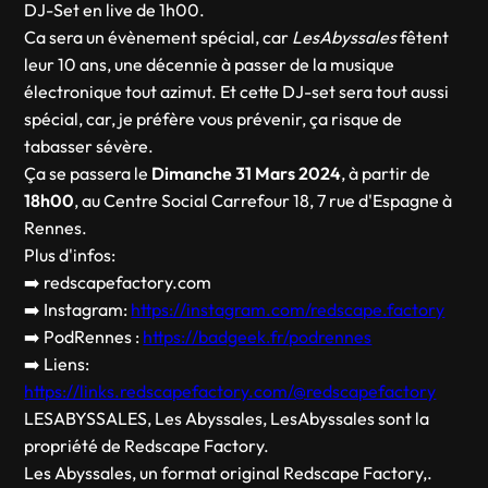
DJ-Set en live de 1h00.
Ca sera un évènement spécial, car
LesAbyssales
fêtent
leur 10 ans, une décennie à passer de la musique
électronique tout azimut. Et cette DJ-set sera tout aussi
spécial, car, je préfère vous prévenir, ça risque de
tabasser sévère.
Ça se passera le
Dimanche 31 Mars 2024
, à partir de
18h00
, au Centre Social Carrefour 18, 7 rue d'Espagne à
Rennes.
Plus d'infos:
➡️ redscapefactory.com
➡️ Instagram:
https://instagram.com/redscape.factory
➡️ PodRennes :
https://badgeek.fr/podrennes
➡️ Liens:
https://links.redscapefactory.com/@redscapefactory
LESABYSSALES, Les Abyssales, LesAbyssales sont la
propriété de Redscape Factory.
Les Abyssales, un format original Redscape Factory,.