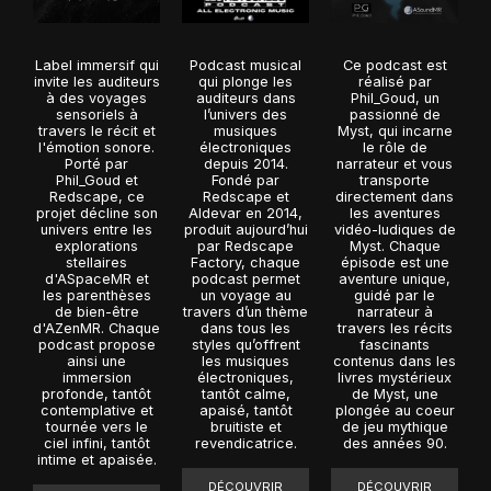
Label immersif qui
Podcast musical
Ce podcast est
invite les auditeurs
qui plonge les
réalisé par
à des voyages
auditeurs dans
Phil_Goud, un
sensoriels à
l’univers des
passionné de
travers le récit et
musiques
Myst, qui incarne
l'émotion sonore.
électroniques
le rôle de
Porté par
depuis 2014.
narrateur et vous
Phil_Goud et
Fondé par
transporte
Redscape, ce
Redscape et
directement dans
projet décline son
Aldevar en 2014,
les aventures
univers entre les
produit aujourd’hui
vidéo-ludiques de
explorations
par Redscape
Myst. Chaque
stellaires
Factory, chaque
épisode est une
d'ASpaceMR et
podcast permet
aventure unique,
les parenthèses
un voyage au
guidé par le
de bien-être
travers d’un thème
narrateur à
d'AZenMR. Chaque
dans tous les
travers les récits
podcast propose
styles qu’offrent
fascinants
ainsi une
les musiques
contenus dans les
immersion
électroniques,
livres mystérieux
profonde, tantôt
tantôt calme,
de Myst, une
contemplative et
apaisé, tantôt
plongée au coeur
tournée vers le
bruitiste et
de jeu mythique
ciel infini, tantôt
revendicatrice.
des années 90.
intime et apaisée.
DÉCOUVRIR
DÉCOUVRIR