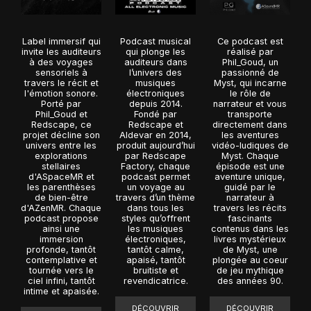
Label immersif qui
Podcast musical
Ce podcast est
invite les auditeurs
qui plonge les
réalisé par
à des voyages
auditeurs dans
Phil_Goud, un
sensoriels à
l’univers des
passionné de
travers le récit et
musiques
Myst, qui incarne
l'émotion sonore.
électroniques
le rôle de
Porté par
depuis 2014.
narrateur et vous
Phil_Goud et
Fondé par
transporte
Redscape, ce
Redscape et
directement dans
projet décline son
Aldevar en 2014,
les aventures
univers entre les
produit aujourd’hui
vidéo-ludiques de
explorations
par Redscape
Myst. Chaque
stellaires
Factory, chaque
épisode est une
d'ASpaceMR et
podcast permet
aventure unique,
les parenthèses
un voyage au
guidé par le
de bien-être
travers d’un thème
narrateur à
d'AZenMR. Chaque
dans tous les
travers les récits
podcast propose
styles qu’offrent
fascinants
ainsi une
les musiques
contenus dans les
immersion
électroniques,
livres mystérieux
profonde, tantôt
tantôt calme,
de Myst, une
contemplative et
apaisé, tantôt
plongée au coeur
tournée vers le
bruitiste et
de jeu mythique
ciel infini, tantôt
revendicatrice.
des années 90.
intime et apaisée.
DÉCOUVRIR
DÉCOUVRIR