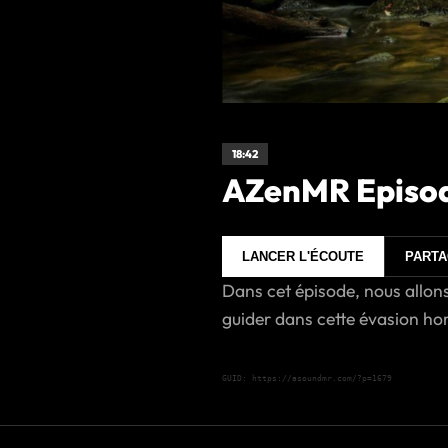
18:42
AZenMR Episode
LANCER L'ÉCOUTE
PART
Dans cet épisode, nous allons
guider dans cette évasion hors
GUID: https://asoundmr.com/?p=1679