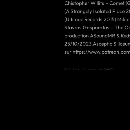
Chistopher Willits – Comet (G
(A Strangely Isolated Place 
(Ultimae Records 2015) Mikte
Stavros Gasparatos – The O
production ASoundMR & Redsc
25/10/2023.Asceptic Siliceu
sur https://www.patreon.c
GUID: https://asoundmr.com/?p=2652