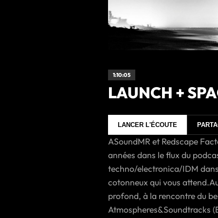
1:10:05
LAUNCH + SPACE
LANCER L'ÉCOUTE
PART
ASoundMR et Redscape Factory
années dans le flux du podc
techno/electronica/IDM dans 
cotonneux qui vous attend.Au
profond, à la rencontre du bes
Atmospheres&Soundtracks (EG