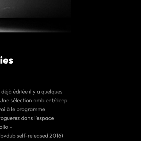
ies
éjà éditée il y a quelques
.Une sélection ambient/deep
 voilà le programme
voguerez dans l'espace
ollo -
bvdub self-released 2016)