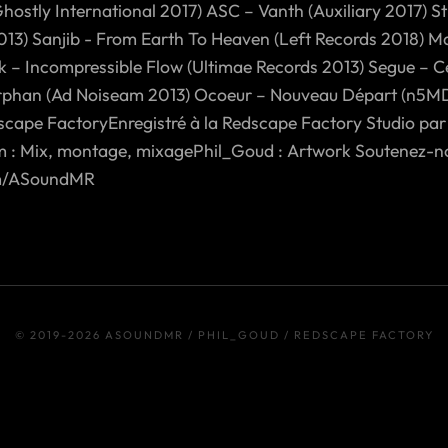
hostly International 2017) ASC – Vanth (Auxiliary 2017) S
2013) Sanjib - From Earth To Heaven (Left Records 2018) Ma
k – Incompressible Flow (Ultimae Records 2013) Segue – Cel
rphan (Ad Noiseam 2013) Ocoeur – Nouveau Départ (n5MD
ape FactoryEnregistré à la Redscape Factory Studio par
m : Mix, montage, mixagePhil_Goud : Artwork Soutenez-n
om/ASoundMR
© 2019-2026 ASOUNDMR / PHIL_GOUD / REDSCAPE FACTORY